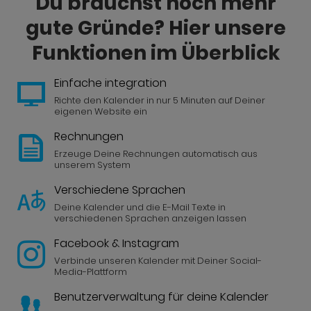
Du brauchst noch mehr
gute Gründe? Hier unsere
Anfrage für
Funktionen im Überblick
Einfache integration
Startzeit auswählen
Richte den Kalender in nur 5 Minuten auf Deiner
eigenen Website ein
Rechnungen
Erzeuge Deine Rechnungen automatisch aus
Dauer des Termins
unserem System
1 Stunden 00 Minuten
Verschiedene Sprachen
Kommentar
Deine Kalender und die E-Mail Texte in
verschiedenen Sprachen anzeigen lassen
Facebook & Instagram
Verbinde unseren Kalender mit Deiner Social-
Media-Plattform
Benutzerverwaltung für deine Kalender