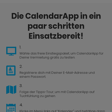
Die CalendarApp in ein
paar schritten
Einsatzbereit!
1.
Wähle das freie Einstiegspaket, um CalendarApp für
Deine Vermietung gratis zu testen.
2.
Registriere dich mit Deiner E-Mail-Adresse und
einem Passwort.
3.
Folge der Tipps-Tour, um mit CalendarApp auf
Tuchfühlung zu gehen.
4.
Klicke im Menü links auf “Kalender” und betätige dann