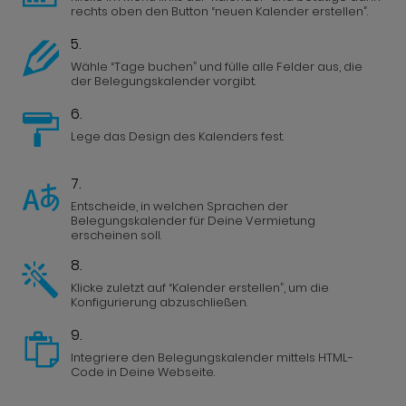
rechts oben den Button “neuen Kalender erstellen”.
5.
Wähle “Tage buchen” und fülle alle Felder aus, die
der Belegungskalender vorgibt.
6.
Lege das Design des Kalenders fest.
7.
Entscheide, in welchen Sprachen der
Belegungskalender für Deine Vermietung
erscheinen soll.
8.
Klicke zuletzt auf “Kalender erstellen”, um die
Konfigurierung abzuschließen.
9.
Integriere den Belegungskalender mittels HTML-
Code in Deine Webseite.