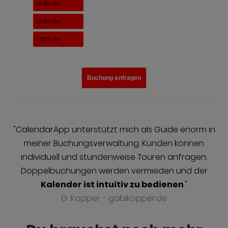
15:00 Uhr
16:00 Uhr
17:00 Uhr
Buchung anfragen
Buchung anfragen
"CalendarApp unterstützt mich als Guide enorm in
Ihr Name
meiner Buchungsverwaltung. Kunden können
individuell und stundenweise Touren anfragen,
Doppelbuchungen werden vermieden und der
Ihre Telefonnummer
Kalender ist intuitiv zu bedienen
."
G. Kopper - gabikopper.de
E-Mailadresse