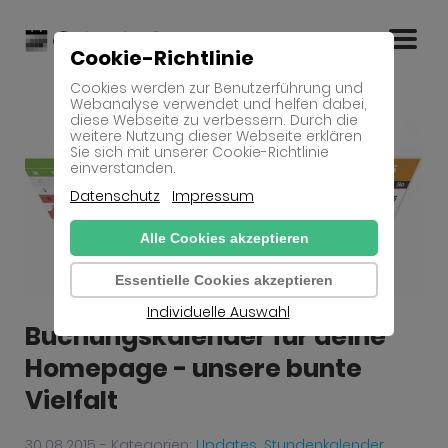
Cookie-Richtlinie
Cookies werden zur Benutzerführung und
Webanalyse verwendet und helfen dabei,
diese Webseite zu verbessern. Durch die
weitere Nutzung dieser Webseite erklären
Sie sich mit unserer Cookie-Richtlinie
einverstanden.
Datenschutz
Impressum
Alle Cookies akzeptieren
Essentielle Cookies akzeptieren
Individuelle Auswahl
Buchungskalender für deine
Homepage - unsere bunte
Vielfalt
30.08.2015 - Kategorien:
Updates
,
Stundenkalender
,