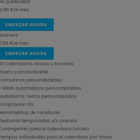
Sin publicidad
12,99 €
al mes
EMPEZAR AHORA
Business
17,99 €
al mes
EMPEZAR AHORA
50 Calendarios diarios u horarios
Diseño personalizable
Formularios personalizables
E-Mails automáticos personalizables
Multiidioma, textos personalizados
Encriptación SSL
Herramientas de Facebook
Gestionar temporadas y/o precios
Contingentes para el calendario horario
Tiempos individuales para el calendario por horas