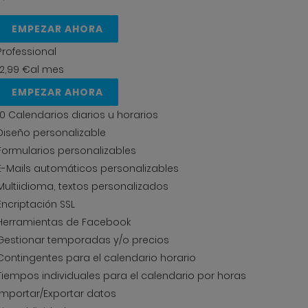
EMPEZAR AHORA
Professional
12,99 €
al mes
EMPEZAR AHORA
10 Calendarios diarios u horarios
Diseño personalizable
Formularios personalizables
E-Mails automáticos personalizables
Multiidioma, textos personalizados
Encriptación SSL
Herramientas de Facebook
Gestionar temporadas y/o precios
Contingentes para el calendario horario
Tiempos individuales para el calendario por horas
Importar/Exportar datos