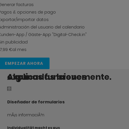
Generar facturas
Pagos & opciones de pago
Exportar/importar datos
Administración del usuario del calendario
Kunden-App / Gäste-App "Digital-Check.in"
Sin publicidad
17,99 €
al mes
EMPEZAR AHORA
Algunas funciones explicadas brevemente.
Diseñador de formularios
mÃ¡s informaciÃ³n
Individualität macht es aus